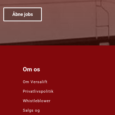
Åbne jobs
Om os
Om Versalift
Privatlivspolitik
Whistleblower
Salgs og