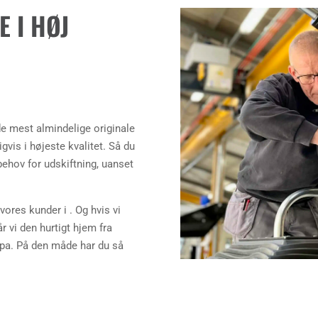
E I HØJ
 de mest almindelige originale
igvis i højeste kvalitet. Så du
behov for udskiftning, uanset
e vores kunder i . Og hvis vi
r vi den hurtigt hjem fra
opa. På den måde har du så