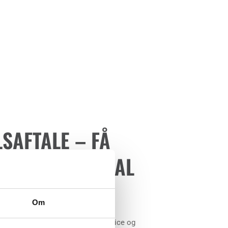
SAFTALE – FÅ
 GANG, DU SKAL
ELE
Om
er er i stand til selv at stå for service og