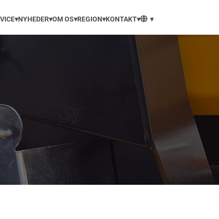
VICE▾
NYHEDER▾
OM OS▾
REGION▾
KONTAKT▾
▾
