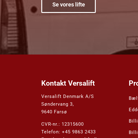
Se vores lifte
Kontakt Versalift
Pr
Versalift Denmark A/S
Bælt
Søndervang 3,
Edd
9640 Farsø
Bill
CVR-nr.: 12315600
Telefon:
+45 9863 2433
Bill