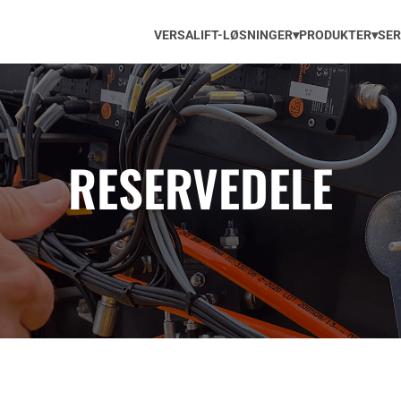
VERSALIFT-LØSNINGER▾
PRODUKTER▾
SER
RESERVEDELE