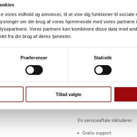
reparationer af deres lifte. H
ookies
fordelagtig reservedelsaftale
se vores indhold og annoncer, til at vise dig funktioner til sociale
mangler i forbindelse med re
oplysninger om din brug af vores hjemmeside med vores partnere i
ysepartnere. Vores partnere kan kombinere disse data med andr
På den måde kan du sikre di
et fra din brug af deres tjenester.
behov for reservedele.
Fast serviceaftale med rabat 
Præferencer
Statistik
Hvis du lader Versalift stå for
servicekontrakt
med os, hvor 
Opretter du en
fast serviceaf
Tillad valgte
være sikker på, at din faste s
kørende.
En serviceaftale inkluderer:
Gratis support