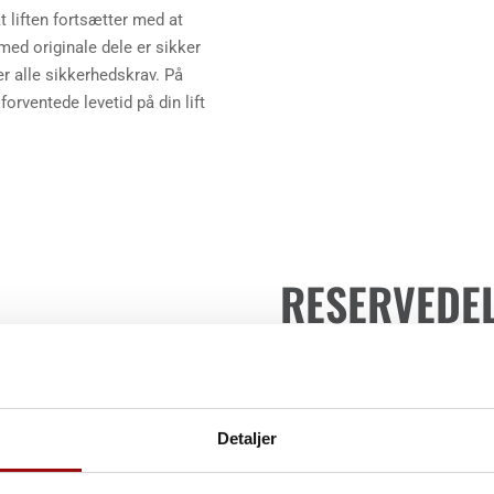
 at liften fortsætter med at
med originale dele er sikker
der alle sikkerhedskrav. På
orventede levetid på din lift
RESERVEDEL
RABAT HVER
HAVE NYE D
Detaljer
Der er flere af vores kunder, d