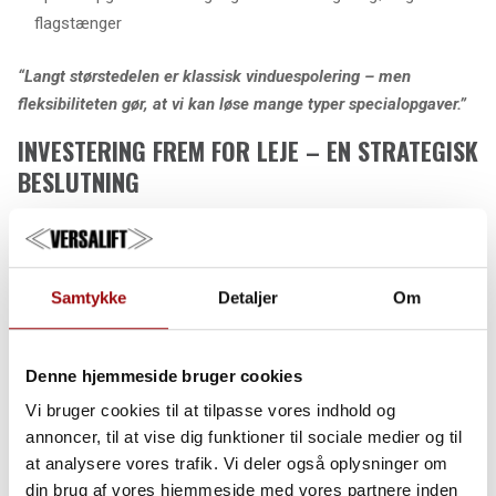
flagstænger
“Langt størstedelen er klassisk vinduespolering – men
fleksibiliteten gør, at vi kan løse mange typer specialopgaver.”
INVESTERING FREM FOR LEJE – EN STRATEGISK
BESLUTNING
Allerede for 20 år siden traf virksomheden en vigtig beslutning:
at eje fremfor at leje.
Samtykke
Detaljer
Om
“Vores lejeudgifter nåede et niveau, hvor det blev rentabelt at
investere selv – også selvom liften ikke er i brug hver dag.”
Denne hjemmeside bruger cookies
Denne strategi har siden vist sig at være en solid forretning, der
både skaber økonomisk værdi og øger virksomhedens
Vi bruger cookies til at tilpasse vores indhold og
handlefrihed.
annoncer, til at vise dig funktioner til sociale medier og til
Liften anvendes desuden til opgaver for andre virksomheder,
at analysere vores trafik. Vi deler også oplysninger om
som lejer liften af Rationel Vinduespolering – dog altid med
din brug af vores hjemmeside med vores partnere inden