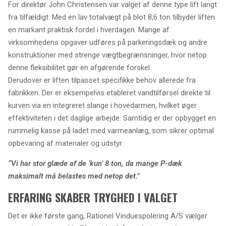
For direktør John Christensen var valget af denne type lift langt
fra tilfældigt. Med en lav totalvægt på blot 8,6 ton tilbyder liften
en markant praktisk fordel i hverdagen. Mange af
virksomhedens opgaver udføres på parkeringsdæk og andre
konstruktioner med strenge vægtbegrænsninger, hvor netop
denne fleksibilitet gør en afgørende forskel.
Derudover er liften tilpasset specifikke behov allerede fra
fabrikken. Der er eksempelvis etableret vandtilførsel direkte til
kurven via en integreret slange i hovedarmen, hvilket øger
effektiviteten i det daglige arbejde. Samtidig er der opbygget en
rummelig kasse på ladet med varmeanlæg, som sikrer optimal
opbevaring af materialer og udstyr.
“Vi har stor glæde af de ‘kun’ 8 ton, da mange P-dæk
maksimalt må belastes med netop det.”
ERFARING SKABER TRYGHED I VALGET
Det er ikke første gang, Rationel Vinduespolering A/S vælger