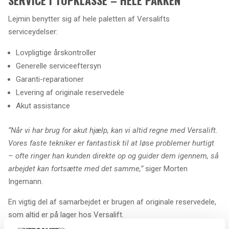
SERVICE I TOPKLASSE – HELE PAKKEN
Lejmin benytter sig af hele paletten af Versalifts
serviceydelser:
Lovpligtige årskontroller
Generelle serviceeftersyn
Garanti-reparationer
Levering af originale reservedele
Akut assistance
“Når vi har brug for akut hjælp, kan vi altid regne med Versalift.
Vores faste tekniker er fantastisk til at løse problemer hurtigt
– ofte ringer han kunden direkte op og guider dem igennem, så
arbejdet kan fortsætte med det samme,”
siger Morten
Ingemann.
En vigtig del af samarbejdet er brugen af originale reservedele,
som altid er på lager hos Versalift.
“Vi benytter udelukkende originale reservedele – det giver os