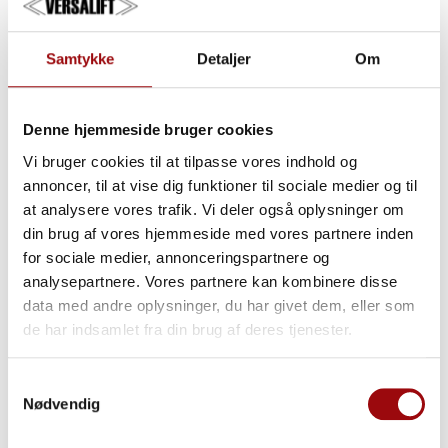
sikkerhed for kvalitet og holdbarhed. Når man har så mange
lifte som os, er det afgørende, at tingene fungerer
Samtykke
Detaljer
Om
ubeklageligt,”
understreger han.
RESULTATET: DRIFTSSIKKERHED OG TILFREDSE
Denne hjemmeside bruger cookies
KUNDER
Vi bruger cookies til at tilpasse vores indhold og
For Lejmin er samarbejdet med Versalift mere end bare service
annoncer, til at vise dig funktioner til sociale medier og til
– det er en investering i kundetilfredshed og langsigtet værdi.
at analysere vores trafik. Vi deler også oplysninger om
“Når vores lifte er i drift, er vores kunder tilfredse. Vi ved, at
din brug af vores hjemmeside med vores partnere inden
Versalift altid står klar til at hjælpe. Det gør hele forskellen –
for sociale medier, annonceringspartnere og
og derfor anbefaler jeg dem gerne til andre,”
afslutter Morten
analysepartnere. Vores partnere kan kombinere disse
Ingemann.
data med andre oplysninger, du har givet dem, eller som
de har indsamlet fra din brug af deres tjenester.
Vil du sikre dine lifte driftssikkerhed og tryghed med
branchens stærkeste servicepartner?
Samtykkevalg
Kontakt Jákup Mortensen, Service Manager, på tlf. +47 2449
Nødvendig
1032 eller mail:
jakupm@versalift.dk
.