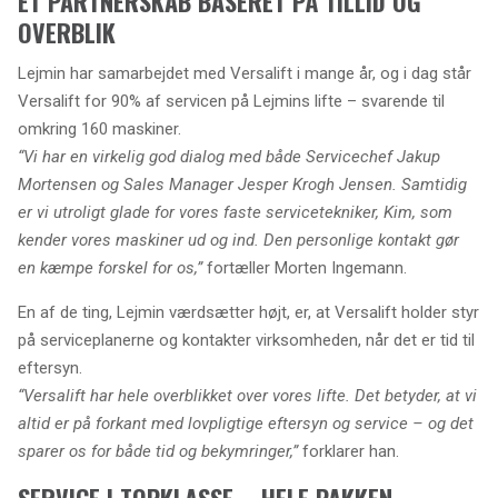
ET PARTNERSKAB BASERET PÅ TILLID OG
OVERBLIK
Lejmin har samarbejdet med Versalift i mange år, og i dag står
Versalift for 90% af servicen på Lejmins lifte – svarende til
omkring 160 maskiner.
“Vi har en virkelig god dialog med både Servicechef Jakup
Mortensen og Sales Manager Jesper Krogh Jensen. Samtidig
er vi utroligt glade for vores faste servicetekniker, Kim, som
kender vores maskiner ud og ind. Den personlige kontakt gør
en kæmpe forskel for os,”
fortæller Morten Ingemann.
En af de ting, Lejmin værdsætter højt, er, at Versalift holder styr
på serviceplanerne og kontakter virksomheden, når det er tid til
eftersyn.
“Versalift har hele overblikket over vores lifte. Det betyder, at vi
altid er på forkant med lovpligtige eftersyn og service – og det
sparer os for både tid og bekymringer,”
forklarer han.