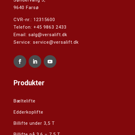
Søndervang 3,
9640 Farsø
CVR-nr.: 12315600
Telefon:
+45 9863 2433
Email:
salg@versalift.dk
Service: service@versalift.dk
Produkter
Bæltelifte
Edderkoplifte
Billifte under 3,5 T
Billifte på 3,6 – 7,5 T