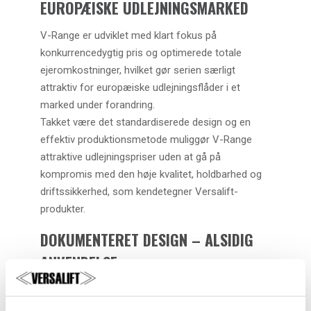
EUROPÆISKE UDLEJNINGSMARKED
V-Range er udviklet med klart fokus på
konkurrencedygtig pris og optimerede totale
ejeromkostninger, hvilket gør serien særligt
attraktiv for europæiske udlejningsflåder i et
marked under forandring.
Takket være det standardiserede design og en
effektiv produktionsmetode muliggør V-Range
attraktive udlejningspriser uden at gå på
kompromis med den høje kvalitet, holdbarhed og
driftssikkerhed, som kendetegner Versalift-
produkter.
DOKUMENTERET DESIGN – ALSIDIG
ANVENDELSE
Den nye serie omfatter gennemprøvede og
alsidige modeller såsom: