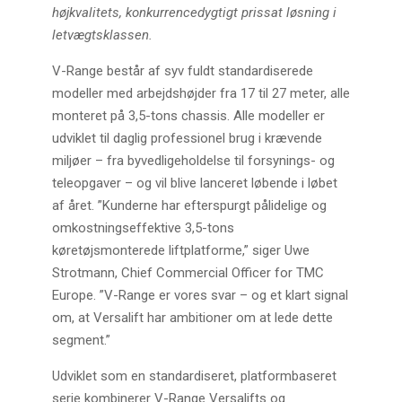
højkvalitets, konkurrencedygtigt prissat løsning i
letvægtsklassen.
V-Range består af syv fuldt standardiserede
modeller med arbejdshøjder fra 17 til 27 meter, alle
monteret på 3,5-tons chassis. Alle modeller er
udviklet til daglig professionel brug i krævende
miljøer – fra byvedligeholdelse til forsynings- og
teleopgaver – og vil blive lanceret løbende i løbet
af året. ”Kunderne har efterspurgt pålidelige og
omkostningseffektive 3,5-tons
køretøjsmonterede liftplatforme,” siger Uwe
Strotmann, Chief Commercial Officer for TMC
Europe. ”V-Range er vores svar – og et klart signal
om, at Versalift har ambitioner om at lede dette
segment.”
Udviklet som en standardiseret, platformbaseret
serie kombinerer V-Range Versalifts og