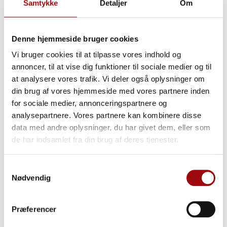
Samtykke
Detaljer
Om
V-170:
Med
17 meters
arbejdshøjde er V-170
udviklet til
bymiljøer og områder med
Denne hjemmeside bruger cookies
begrænset adgang
og leverer fremragende
Vi bruger cookies til at tilpasse vores indhold og
manøvredygtighed samt effektiv daglig drift.
annoncer, til at vise dig funktioner til sociale medier og til
V-200:
Med
20 meters
arbejdshøjde
at analysere vores trafik. Vi deler også oplysninger om
kombinerer denne flådefokuserede løsning
din brug af vores hjemmeside med vores partnere inden
stærk rækkevidde, generøs nyttelast
og
for sociale medier, annonceringspartnere og
optimerede køreegenskaber til alsidige opgaver.
analysepartnere. Vores partnere kan kombinere disse
VA-200-F:
En knækarmslift med
alsidig jib
, der
data med andre oplysninger, du har givet dem, eller som
tilbyder
maksimal fleksibilitet
til en bred vifte
de har indsamlet fra din brug af deres tjenester.
af opgaver.
VA-200-F får verdenspremiere på APEX
Samtykkevalg
2026 den 2.–4. juni
, hvor besøgende kan
Nødvendig
opleve maskinen på tæt hold og se, hvordan V-
Range understøtter effektive og tidskritiske
Præferencer
opgaver i by- og infrastrukturmiljøer. De første